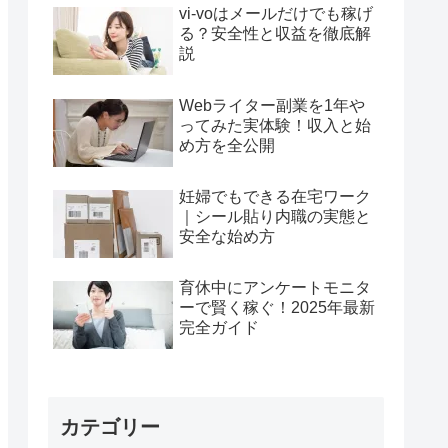
vi-voはメールだけでも稼げ
る？安全性と収益を徹底解
説
Webライター副業を1年や
ってみた実体験！収入と始
め方を全公開
妊婦でもできる在宅ワーク
｜シール貼り内職の実態と
安全な始め方
育休中にアンケートモニタ
ーで賢く稼ぐ！2025年最新
完全ガイド
カテゴリー